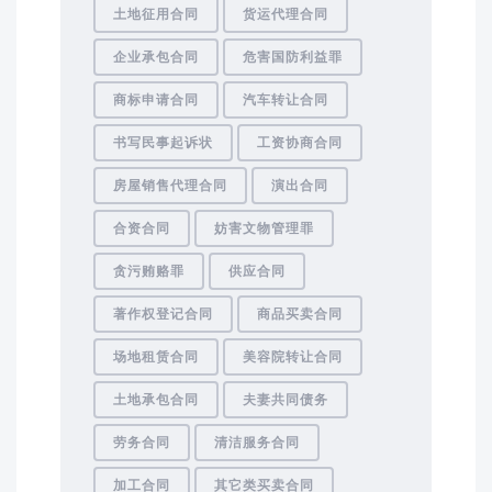
土地征用合同
货运代理合同
企业承包合同
危害国防利益罪
商标申请合同
汽车转让合同
书写民事起诉状
工资协商合同
房屋销售代理合同
演出合同
合资合同
妨害文物管理罪
贪污贿赂罪
供应合同
著作权登记合同
商品买卖合同
场地租赁合同
美容院转让合同
土地承包合同
夫妻共同债务
劳务合同
清洁服务合同
加工合同
其它类买卖合同