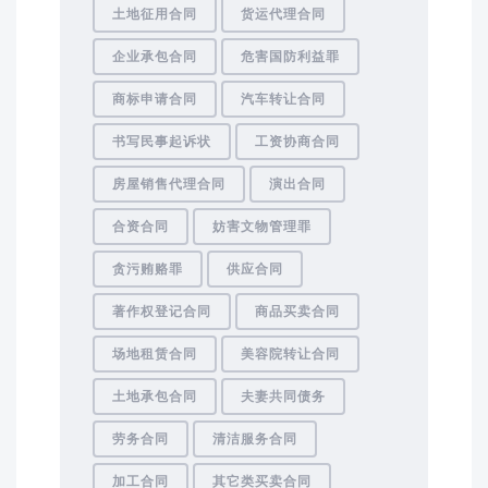
土地征用合同
货运代理合同
企业承包合同
危害国防利益罪
商标申请合同
汽车转让合同
书写民事起诉状
工资协商合同
房屋销售代理合同
演出合同
合资合同
妨害文物管理罪
贪污贿赂罪
供应合同
著作权登记合同
商品买卖合同
场地租赁合同
美容院转让合同
土地承包合同
夫妻共同债务
劳务合同
清洁服务合同
加工合同
其它类买卖合同