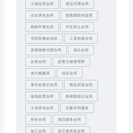
土地征用合同
货运代理合同
企业承包合同
危害国防利益罪
商标申请合同
汽车转让合同
书写民事起诉状
工资协商合同
房屋销售代理合同
演出合同
合资合同
妨害文物管理罪
贪污贿赂罪
供应合同
著作权登记合同
商品买卖合同
场地租赁合同
美容院转让合同
土地承包合同
夫妻共同债务
劳务合同
清洁服务合同
加工合同
其它类买卖合同