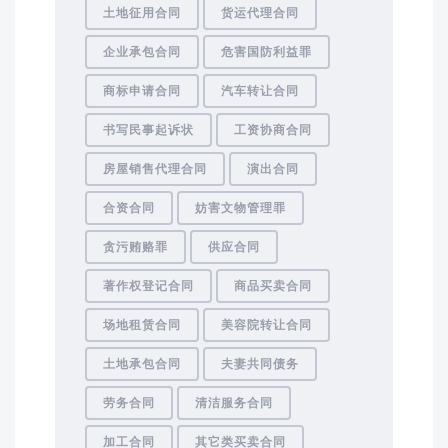
土地征用合同
货运代理合同
企业承包合同
危害国防利益罪
商标申请合同
汽车转让合同
书写民事起诉状
工资协商合同
房屋销售代理合同
演出合同
合资合同
妨害文物管理罪
贪污贿赂罪
供应合同
著作权登记合同
商品买卖合同
场地租赁合同
美容院转让合同
土地承包合同
夫妻共同债务
劳务合同
清洁服务合同
加工合同
其它类买卖合同