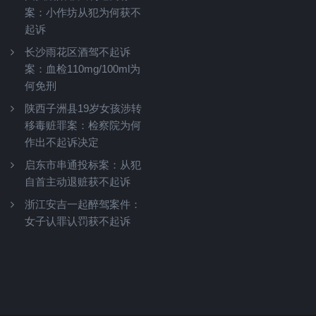
案：小作坊从犯为何获不
起诉
长沙雨花区酒驾不起诉
案：血检110mg/100ml为
何免刑
陕西子洲县19岁女孩涉转
移毒赃罪案：检察院为何
作出不起诉决定
启东市串通投标案：从犯
自首主动退赃获不起诉
浙江安吉一起醉驾案件：
女子认罪认罚获不起诉