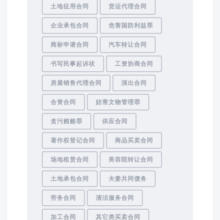
土地征用合同
货运代理合同
企业承包合同
危害国防利益罪
商标申请合同
汽车转让合同
书写民事起诉状
工资协商合同
房屋销售代理合同
演出合同
合资合同
妨害文物管理罪
贪污贿赂罪
供应合同
著作权登记合同
商品买卖合同
场地租赁合同
美容院转让合同
土地承包合同
夫妻共同债务
劳务合同
清洁服务合同
加工合同
其它类买卖合同