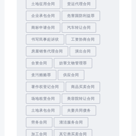
土地征用合同
货运代理合同
企业承包合同
危害国防利益罪
商标申请合同
汽车转让合同
书写民事起诉状
工资协商合同
房屋销售代理合同
演出合同
合资合同
妨害文物管理罪
贪污贿赂罪
供应合同
著作权登记合同
商品买卖合同
场地租赁合同
美容院转让合同
土地承包合同
夫妻共同债务
劳务合同
清洁服务合同
加工合同
其它类买卖合同