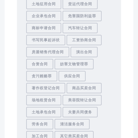
土地征用合同
货运代理合同
企业承包合同
危害国防利益罪
商标申请合同
汽车转让合同
书写民事起诉状
工资协商合同
房屋销售代理合同
演出合同
合资合同
妨害文物管理罪
贪污贿赂罪
供应合同
著作权登记合同
商品买卖合同
场地租赁合同
美容院转让合同
土地承包合同
夫妻共同债务
劳务合同
清洁服务合同
加工合同
其它类买卖合同