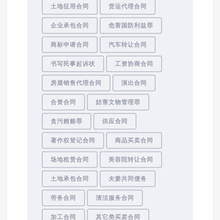
土地征用合同
货运代理合同
企业承包合同
危害国防利益罪
商标申请合同
汽车转让合同
书写民事起诉状
工资协商合同
房屋销售代理合同
演出合同
合资合同
妨害文物管理罪
贪污贿赂罪
供应合同
著作权登记合同
商品买卖合同
场地租赁合同
美容院转让合同
土地承包合同
夫妻共同债务
劳务合同
清洁服务合同
加工合同
其它类买卖合同