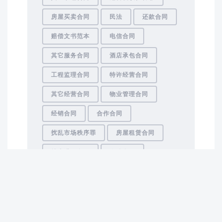
房屋买卖合同
民法
还款合同
赔偿文书范本
电信合同
其它服务合同
酒店承包合同
工程监理合同
特许经营合同
其它经营合同
物业管理合同
经销合同
合作合同
扰乱市场秩序罪
房屋租赁合同
技术进口合同
仓储合同
房地产中介服务合同
网站代理合同
其它运输合同
部门规章
订购合同
法律法规