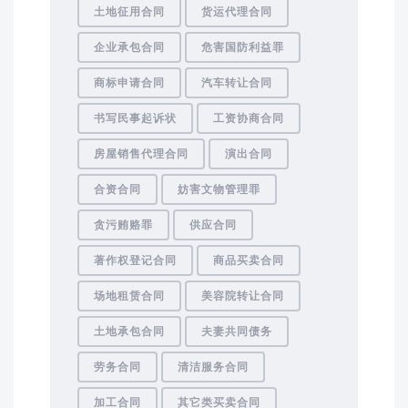
土地征用合同
货运代理合同
企业承包合同
危害国防利益罪
商标申请合同
汽车转让合同
书写民事起诉状
工资协商合同
房屋销售代理合同
演出合同
合资合同
妨害文物管理罪
贪污贿赂罪
供应合同
著作权登记合同
商品买卖合同
场地租赁合同
美容院转让合同
土地承包合同
夫妻共同债务
劳务合同
清洁服务合同
加工合同
其它类买卖合同