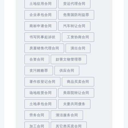
土地征用合同
货运代理合同
企业承包合同
危害国防利益罪
商标申请合同
汽车转让合同
书写民事起诉状
工资协商合同
房屋销售代理合同
演出合同
合资合同
妨害文物管理罪
贪污贿赂罪
供应合同
著作权登记合同
商品买卖合同
场地租赁合同
美容院转让合同
土地承包合同
夫妻共同债务
劳务合同
清洁服务合同
加工合同
其它类买卖合同