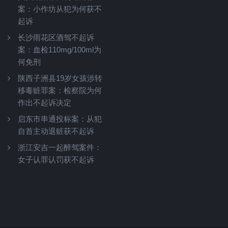
案：小作坊从犯为何获不
起诉
长沙雨花区酒驾不起诉
案：血检110mg/100ml为
何免刑
陕西子洲县19岁女孩涉转
移毒赃罪案：检察院为何
作出不起诉决定
启东市串通投标案：从犯
自首主动退赃获不起诉
浙江安吉一起醉驾案件：
女子认罪认罚获不起诉