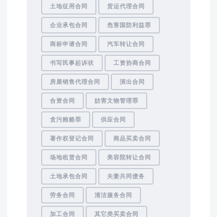
土地征用合同
货运代理合同
企业承包合同
危害国防利益罪
商标申请合同
汽车转让合同
书写民事起诉状
工资协商合同
房屋销售代理合同
演出合同
合资合同
妨害文物管理罪
贪污贿赂罪
供应合同
著作权登记合同
商品买卖合同
场地租赁合同
美容院转让合同
土地承包合同
夫妻共同债务
劳务合同
清洁服务合同
加工合同
其它类买卖合同