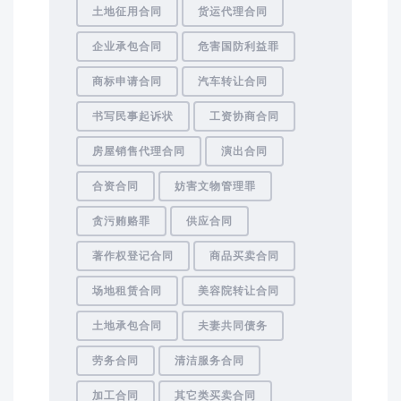
土地征用合同
货运代理合同
企业承包合同
危害国防利益罪
商标申请合同
汽车转让合同
书写民事起诉状
工资协商合同
房屋销售代理合同
演出合同
合资合同
妨害文物管理罪
贪污贿赂罪
供应合同
著作权登记合同
商品买卖合同
场地租赁合同
美容院转让合同
土地承包合同
夫妻共同债务
劳务合同
清洁服务合同
加工合同
其它类买卖合同