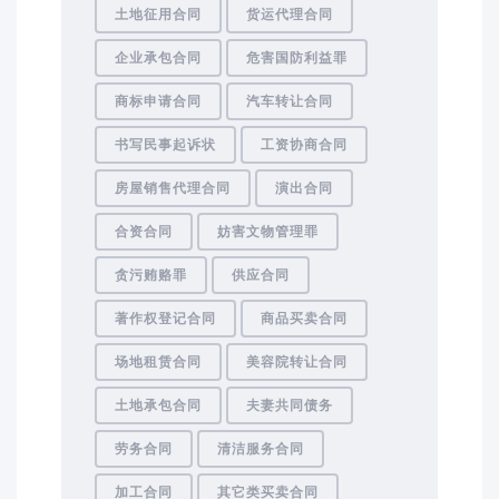
土地征用合同
货运代理合同
企业承包合同
危害国防利益罪
商标申请合同
汽车转让合同
书写民事起诉状
工资协商合同
房屋销售代理合同
演出合同
合资合同
妨害文物管理罪
贪污贿赂罪
供应合同
著作权登记合同
商品买卖合同
场地租赁合同
美容院转让合同
土地承包合同
夫妻共同债务
劳务合同
清洁服务合同
加工合同
其它类买卖合同